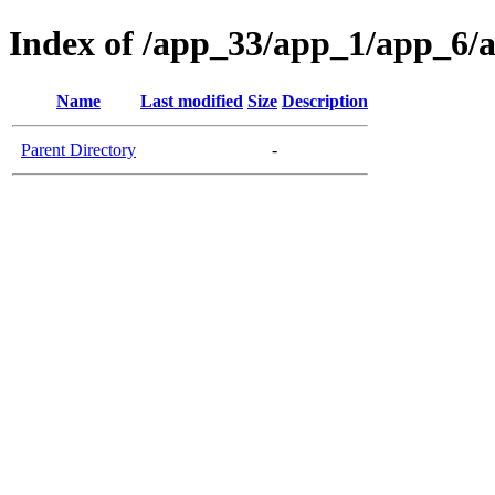
Index of /app_33/app_1/app_6/
Name
Last modified
Size
Description
Parent Directory
-