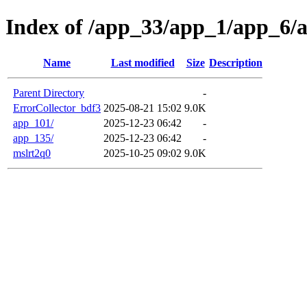
Index of /app_33/app_1/app_6/
Name
Last modified
Size
Description
Parent Directory
-
ErrorCollector_bdf3
2025-08-21 15:02
9.0K
app_101/
2025-12-23 06:42
-
app_135/
2025-12-23 06:42
-
mslrt2q0
2025-10-25 09:02
9.0K